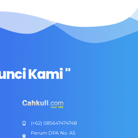
unci Kami "
(+62) 085647474748
Perum DPA No. A5