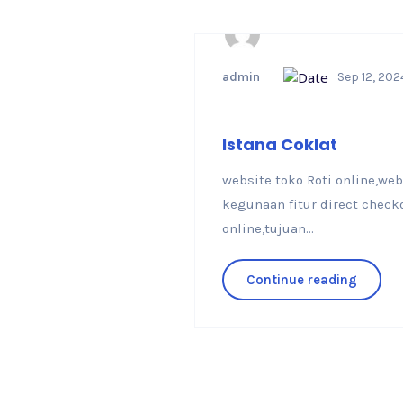
admin
Sep 12, 202
Istana Coklat
website toko Roti online,we
kegunaan fitur direct checko
online,tujuan...
Continue reading